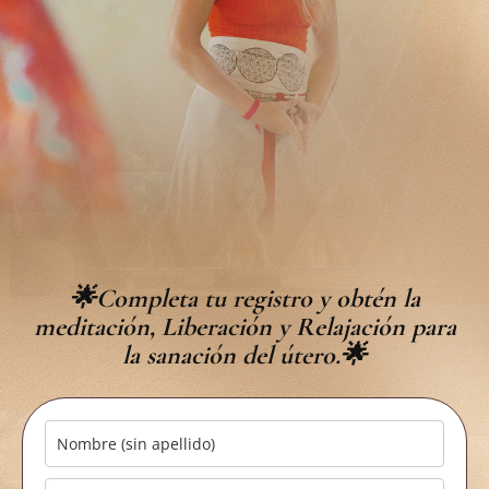
🌟
Completa tu registro y obtén la
meditación,
Liberación y Relajación para
la sanación del útero.
🌟