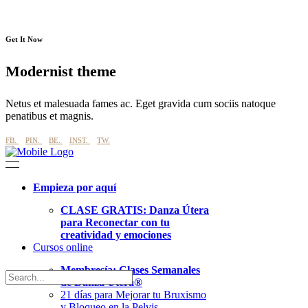
Get It Now
Modernist theme
Netus et malesuada fames ac. Eget gravida cum sociis natoque
penatibus et magnis.
FB.
PIN.
BE.
INST.
TW.
Empieza por aquí
CLASE GRATIS
: Danza Útera
para Reconectar con tu
creatividad y emociones
Cursos online
Membresía: Clases Semanales
de Danza Útera®
21 días para Mejorar tu Bruxismo
y Bloqueo en la Pelvis